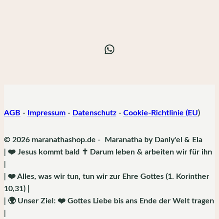
WhatsApp
AGB
-
Impressum
-
Datenschutz
-
Cookie-Richtlinie (EU
)
© 2026 maranathashop.de - Maranatha by Daniy'el & Ela
| ❤️ Jesus kommt bald ✝️ Darum leben & arbeiten wir für ihn
|
| ❤️ Alles, was wir tun, tun wir zur Ehre Gottes (1. Korinther
10,31) |
| 🌍 Unser Ziel: ❤️ Gottes Liebe bis ans Ende der Welt tragen
|