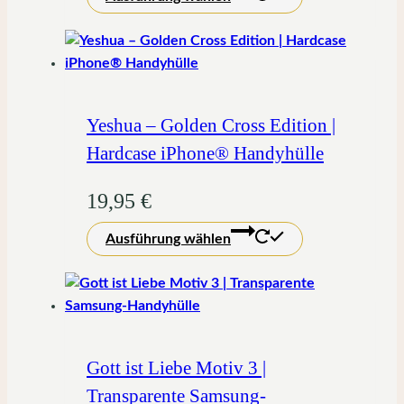
Produkt
weist
mehrere
Varianten
auf.
Die
Yeshua – Golden Cross Edition |
Optionen
Hardcase iPhone® Handyhülle
können
auf
19,95
€
der
Dieses
Produktseite
Ausführung wählen
Produkt
gewählt
weist
werden
mehrere
Varianten
auf.
Die
Gott ist Liebe Motiv 3 |
Optionen
Transparente Samsung-