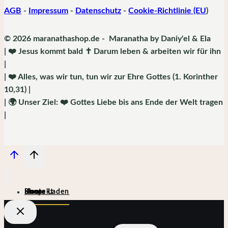
AGB
-
Impressum
-
Datenschutz
-
Cookie-Richtlinie (EU
)
© 2026 maranathashop.de - Maranatha by Daniy'el & Ela
| ❤️ Jesus kommt bald ✝️ Darum leben & arbeiten wir für ihn
|
| ❤️ Alles, was wir tun, tun wir zur Ehre Gottes (1. Korinther
10,31) |
| 🌍 Unser Ziel: ❤️ Gottes Liebe bis ans Ende der Welt tragen
|
Home
Shop
Kontakt
Unser Laden