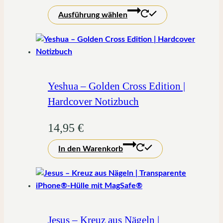
Dieses
Produktseite
Ausführung wählen
Produkt
gewählt
weist
werden
mehrere
Varianten
auf.
Die
Yeshua – Golden Cross Edition |
Optionen
Hardcover Notizbuch
können
auf
14,95
€
der
Produktseite
In den Warenkorb
gewählt
werden
Jesus – Kreuz aus Nägeln |