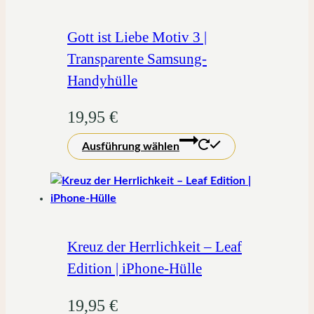
Gott ist Liebe Motiv 3 |
Transparente Samsung-
Handyhülle
19,95
€
Dieses
Ausführung wählen
Produkt
weist
mehrere
Varianten
auf.
Die
Kreuz der Herrlichkeit – Leaf
Optionen
Edition | iPhone-Hülle
können
auf
19,95
€
der