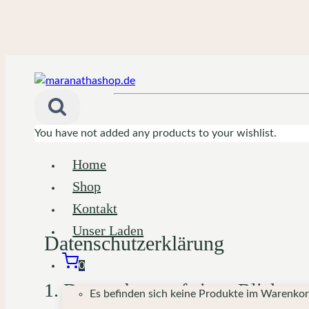
Zum
Inhalt
springen
You have not added any products to your wishlist.
Home
Shop
Kontakt
Unser Laden
Datenschutz­erklärung
0
1. Datenschutz auf einen Blick
Es befinden sich keine Produkte im Warenkor