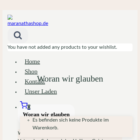
Zum
Inhalt
springen
You have not added any products to your wishlist.
Home
Shop
Woran wir glauben
Kontakt
Unser Laden
0
Woran wir glauben
Es befinden sich keine Produkte im
Warenkorb.
Wir glauben an den einen wahren Gott – den