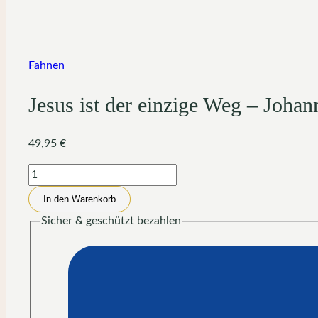
Fahnen
Jesus ist der einzige Weg – Joha
49,95
€
Jesus
ist
In den Warenkorb
der
Sicher & geschützt bezahlen
einzige
Weg
-
Johannes
14,6
-