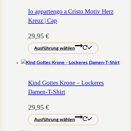
Varianten
auf.
Io appartengo a Cristo Motiv Herz
Die
Kreuz | Cap
Optionen
können
29,95
€
auf
Dieses
der
Ausführung wählen
Produkt
Produktseite
weist
gewählt
mehrere
werden
Varianten
auf.
Kind Gottes Krone – Lockeres
Die
Damen-T-Shirt
Optionen
können
29,95
€
auf
Dieses
der
Ausführung wählen
Produkt
Produktseite
weist