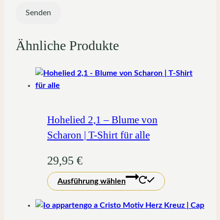
Ähnliche Produkte
Hohelied 2,1 – Blume von
Scharon | T-Shirt für alle
29,95
€
Dieses
Ausführung wählen
Produkt
weist
mehrere