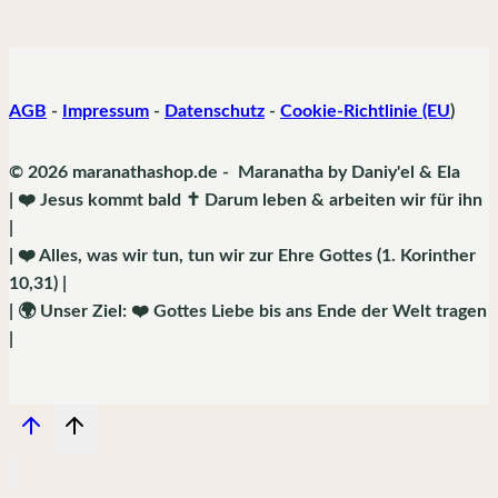
AGB
-
Impressum
-
Datenschutz
-
Cookie-Richtlinie (EU
)
© 2026 maranathashop.de - Maranatha by Daniy'el & Ela
| ❤️ Jesus kommt bald ✝️ Darum leben & arbeiten wir für ihn
|
| ❤️ Alles, was wir tun, tun wir zur Ehre Gottes (1. Korinther
10,31) |
| 🌍 Unser Ziel: ❤️ Gottes Liebe bis ans Ende der Welt tragen
|