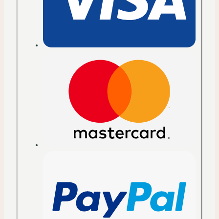
|
Pullover
für
alle
Menge