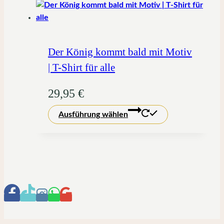
gewählt
mehrere
werden
Varianten
auf.
Die
Der König kommt bald mit Motiv
Optionen
| T-Shirt für alle
können
auf
29,95
€
der
Dieses
Produktseite
Ausführung wählen
Produkt
gewählt
weist
werden
mehrere
Varianten
auf.
Die
Optionen
können
auf