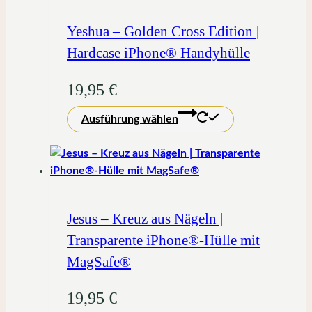
auf.
Die
Yeshua – Golden Cross Edition |
Optionen
Hardcase iPhone® Handyhülle
können
auf
19,95
€
der
Dieses
Produktseite
Ausführung wählen
Produkt
gewählt
weist
werden
mehrere
Varianten
auf.
Die
Jesus – Kreuz aus Nägeln |
Optionen
Transparente iPhone®-Hülle mit
können
MagSafe®
auf
der
19,95
€
Produktseite