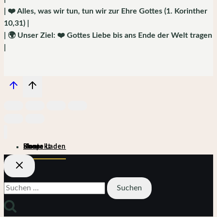
| ❤️ Alles, was wir tun, tun wir zur Ehre Gottes (1. Korinther
10,31) |
| 🌍 Unser Ziel: ❤️ Gottes Liebe bis ans Ende der Welt tragen
|
Home
Shop
Kontakt
Unser Laden
Suchen
nach: