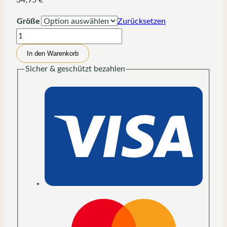
34,95
€
Größe
Zurücksetzen
Team
Jesus
In den Warenkorb
–
Sicher & geschützt bezahlen
Krone
des
Lebens
|
Kuscheldecke
in
Rosa
Menge