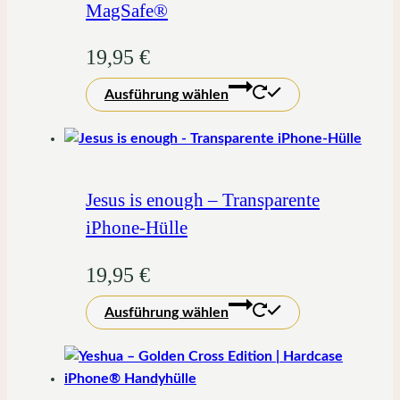
MagSafe®
19,95
€
Dieses
Ausführung wählen
Produkt
weist
mehrere
Varianten
auf.
Jesus is enough – Transparente
Die
iPhone-Hülle
Optionen
können
19,95
€
auf
Dieses
der
Ausführung wählen
Produkt
Produktseite
weist
gewählt
mehrere
werden
Varianten