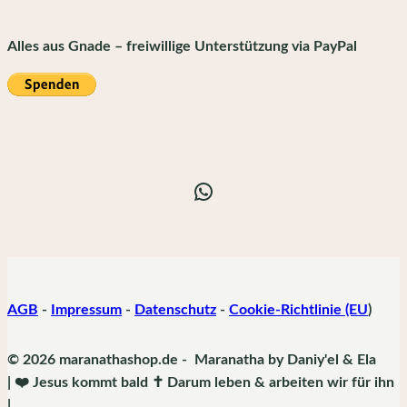
Alles aus Gnade – freiwillige Unterstützung via PayPal
WhatsApp
AGB
-
Impressum
-
Datenschutz
-
Cookie-Richtlinie (EU
)
© 2026 maranathashop.de - Maranatha by Daniy'el & Ela
| ❤️ Jesus kommt bald ✝️ Darum leben & arbeiten wir für ihn
|