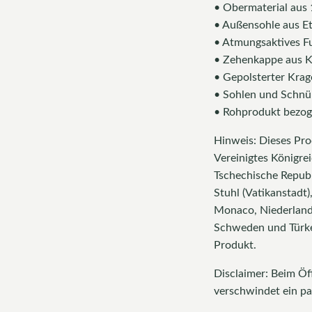
• Obermaterial aus
• Außensohle aus E
• Atmungsaktives Fu
• Zehenkappe aus K
• Gepolsterter Kra
• Sohlen und Schnü
• Rohprodukt bezog
Hinweis: Dieses Prod
Vereinigtes Königrei
Tschechische Republ
Stuhl (Vatikanstadt),
Monaco, Niederlande
Schweden und Türkei
Produkt.
Disclaimer: Beim Öf
verschwindet ein p