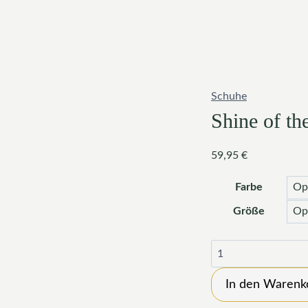
Schuhe
Shine of t
59,95
€
Farbe
Größe
Shine
of
the
In den Warenk
Cross