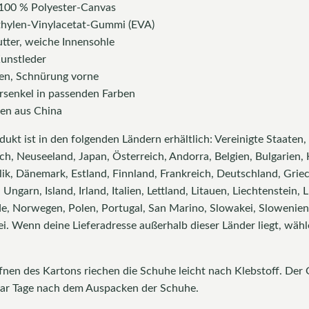
 100 % Polyester-Canvas
thylen-Vinylacetat-Gummi (EVA)
tter, weiche Innensohle
unstleder
gen, Schnürung vorne
rsenkel in passenden Farben
en aus China
ukt ist in den folgenden Ländern erhältlich: Vereinigte Staaten,
ch, Neuseeland, Japan, Österreich, Andorra, Belgien, Bulgarien, 
ik, Dänemark, Estland, Finnland, Frankreich, Deutschland, Griec
 Ungarn, Island, Irland, Italien, Lettland, Litauen, Liechtenstein
, Norwegen, Polen, Portugal, San Marino, Slowakei, Slowenien
. Wenn deine Lieferadresse außerhalb dieser Länder liegt, wähle
fnen des Kartons riechen die Schuhe leicht nach Klebstoff. Der
aar Tage nach dem Auspacken der Schuhe.