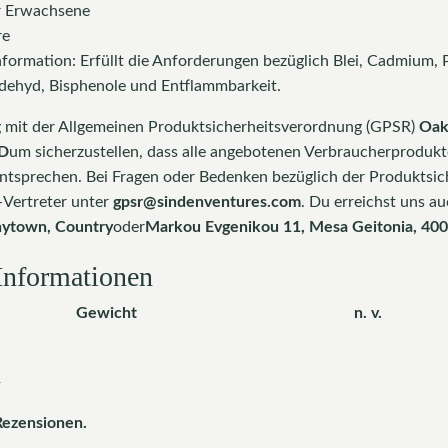
ür Erwachsene
re
formation: Erfüllt die Anforderungen bezüglich Blei, Cadmium, 
dehyd, Bisphenole und Entflammbarkeit.
 mit der Allgemeinen Produktsicherheitsverordnung (GPSR)
Oak
D
um sicherzustellen, dass alle angebotenen Verbraucherprodukt
ntsprechen. Bei Fragen oder Bedenken bezüglich der Produktsic
-Vertreter unter
gpsr@sindenventures.com
. Du erreichst uns au
nytown, Country
oder
Markou Evgenikou 11, Mesa Geitonia, 4002
 Informationen
Gewicht
n. v.
n
Rezensionen.