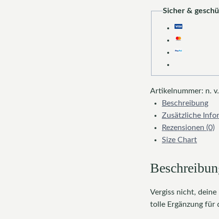
-
Sicher & geschü
High-
Top
Leinenschuhe
für
Damen
Menge
Artikelnummer:
n. v.
Beschreibung
Zusätzliche Inf
Rezensionen (0)
Size Chart
Beschreibun
Vergiss nicht, dein
tolle Ergänzung für