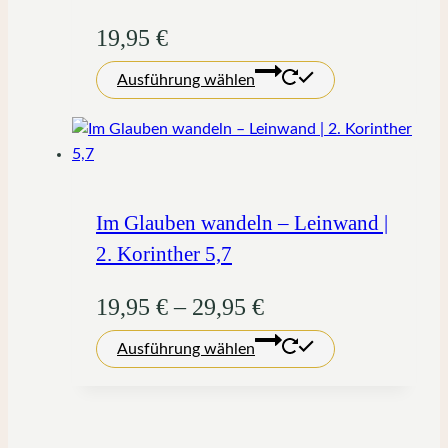
19,95
€
Dieses
Ausführung wählen
Produkt
weist
mehrere
Varianten
auf.
Die
Im Glauben wandeln – Leinwand |
Optionen
2. Korinther 5,7
können
auf
Preisspanne:
19,95
€
–
29,95
€
der
Dieses
19,95 €
Produktseite
Ausführung wählen
Produkt
gewählt
bis
weist
werden
mehrere
29,95 €
Varianten