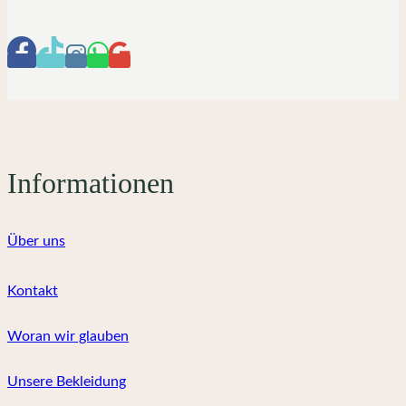
auf.
Die
Optionen
können
auf
der
Produktseite
gewählt
Informationen
werden
Über uns
Kontakt
Woran wir glauben
Unsere Bekleidung