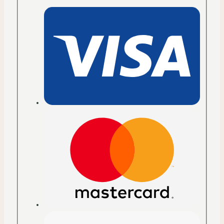
–
Leuchtendes
Bärchen
Menge