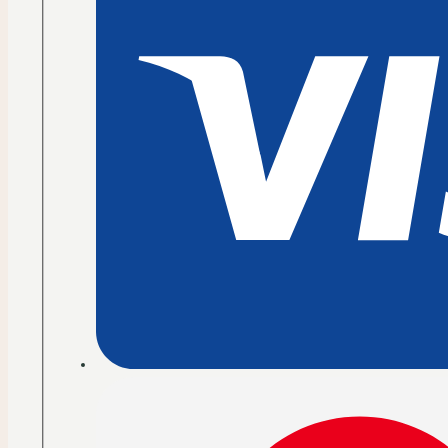
16:22
|
T-
Shirt
für
alle
Menge