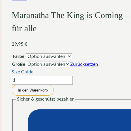
Maranatha The King is Coming – 1
für alle
29,95
€
Farbe
Größe
Zurücksetzen
Size Guide
Maranatha
The
In den Warenkorb
King
Sicher & geschützt bezahlen
is
Coming
-
1
Corinthians