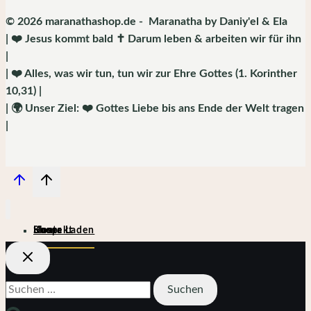
© 2026 maranathashop.de - Maranatha by Daniy'el & Ela
| ❤️ Jesus kommt bald ✝️ Darum leben & arbeiten wir für ihn
|
| ❤️ Alles, was wir tun, tun wir zur Ehre Gottes (1. Korinther
10,31) |
| 🌍 Unser Ziel: ❤️ Gottes Liebe bis ans Ende der Welt tragen
|
Home
Shop
Kontakt
Unser Laden
Suchen
nach: