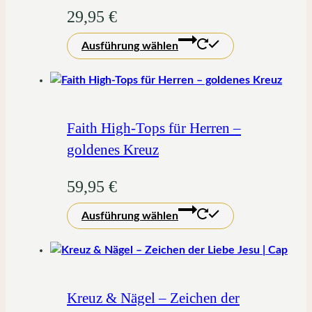
können
29,95
€
auf
Dieses
der
Ausführung wählen
Produkt
Produktseite
weist
gewählt
mehrere
werden
Varianten
auf.
Faith High-Tops für Herren –
Die
goldenes Kreuz
Optionen
können
59,95
€
auf
Dieses
der
Ausführung wählen
Produkt
Produktseite
weist
gewählt
mehrere
werden
Varianten
auf.
Kreuz & Nägel – Zeichen der
Die