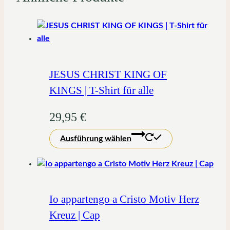
JESUS CHRIST KING OF
KINGS | T-Shirt für alle
29,95
€
Dieses
Ausführung wählen
Produkt
weist
mehrere
Varianten
auf.
Io appartengo a Cristo Motiv Herz
Die
Kreuz | Cap
Optionen