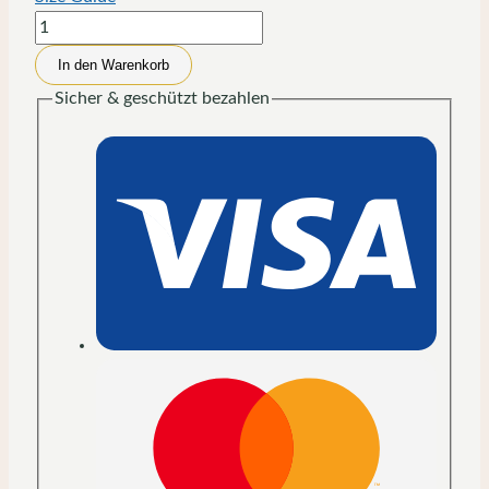
Jesus
is
In den Warenkorb
Enough
Sicher & geschützt bezahlen
|
T-
Shirt
für
alle
Menge