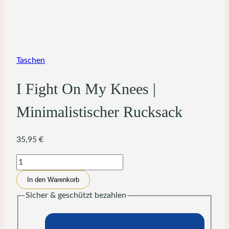
Taschen
I Fight On My Knees |
Minimalistischer Rucksack
35,95
€
I
Fight
In den Warenkorb
On
Sicher & geschützt bezahlen
My
Knees
|