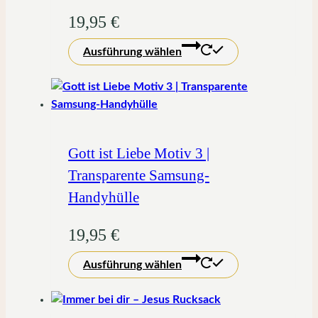
19,95
€
Dieses
Ausführung wählen
Produkt
weist
mehrere
Varianten
auf.
Die
Gott ist Liebe Motiv 3 |
Optionen
Transparente Samsung-
können
Handyhülle
auf
der
19,95
€
Produktseite
Dieses
gewählt
Ausführung wählen
Produkt
werden
weist
mehrere