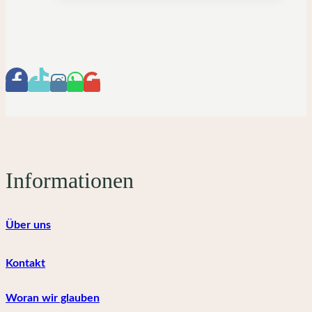
mehrere
Varianten
auf.
Die
Optionen
können
auf
der
Produktseite
gewählt
Informationen
werden
Über uns
Kontakt
Woran wir glauben