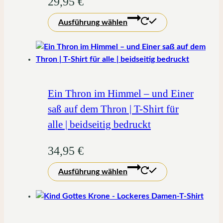
29,95
€
Dieses
Ausführung wählen
Produkt
weist
mehrere
Varianten
auf.
Die
Ein Thron im Himmel – und Einer
Optionen
saß auf dem Thron | T-Shirt für
können
alle | beidseitig bedruckt
auf
der
34,95
€
Produktseite
Dieses
gewählt
Ausführung wählen
Produkt
werden
weist
mehrere
Varianten