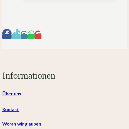
werden
mehrere
Varianten
auf.
Die
Optionen
können
auf
der
Produktseite
gewählt
Informationen
werden
Über uns
Kontakt
Woran wir glauben