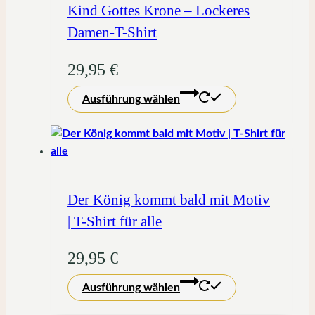
auf.
Kind Gottes Krone – Lockeres
Die
Damen-T-Shirt
Optionen
können
29,95
€
auf
Dieses
der
Ausführung wählen
Produkt
Produktseite
weist
gewählt
mehrere
werden
Varianten
auf.
Die
Der König kommt bald mit Motiv
Optionen
| T-Shirt für alle
können
auf
29,95
€
der
Dieses
Produktseite
Ausführung wählen
Produkt
gewählt
weist