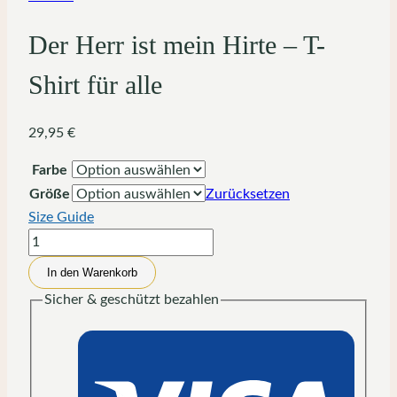
Der Herr ist mein Hirte – T-
Shirt für alle
29,95
€
Farbe
Größe
Zurücksetzen
Size Guide
Der
Herr
In den Warenkorb
ist
Sicher & geschützt bezahlen
mein
Hirte
-
T-
Shirt