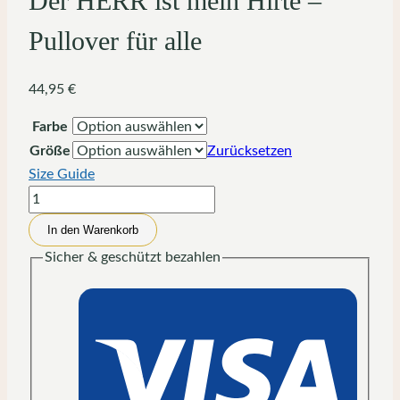
Der HERR ist mein Hirte –
Pullover für alle
44,95
€
Farbe
Größe
Zurücksetzen
Size Guide
Der
HERR
In den Warenkorb
ist
Sicher & geschützt bezahlen
mein
Hirte
-
Pullover
für
alle
Menge