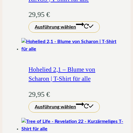
29,95
€
Dieses
Ausführung wählen
Produkt
weist
mehrere
Varianten
auf.
Die
Hohelied 2,1 – Blume von
Optionen
Scharon | T-Shirt für alle
können
auf
29,95
€
der
Dieses
Produktseite
Ausführung wählen
Produkt
gewählt
weist
werden
mehrere
Varianten