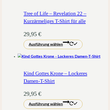
auf.
Die
Tree of Life – Revelation 22 –
Optionen
Kurzärmeliges T-Shirt für alle
können
auf
29,95
€
der
Dieses
Produktseite
Ausführung wählen
Produkt
gewählt
weist
werden
mehrere
Varianten
auf.
Kind Gottes Krone – Lockeres
Die
Damen-T-Shirt
Optionen
können
29,95
€
auf
Dieses
der
Ausführung wählen
Produkt
Produktseite