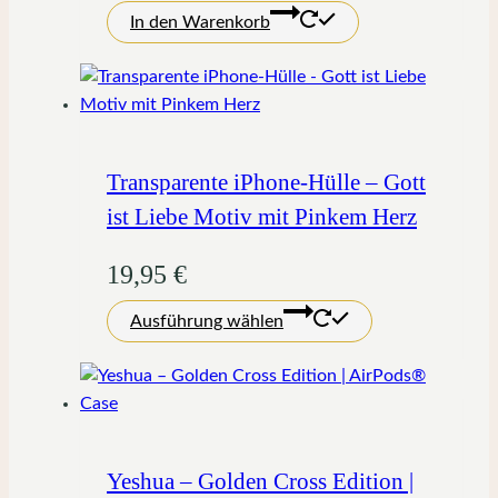
In den Warenkorb
Transparente iPhone-Hülle – Gott
ist Liebe Motiv mit Pinkem Herz
19,95
€
Dieses
Ausführung wählen
Produkt
weist
mehrere
Varianten
auf.
Die
Yeshua – Golden Cross Edition |