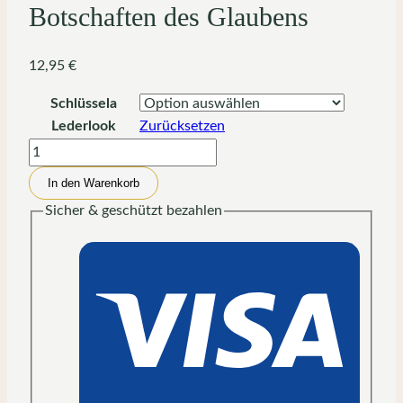
Botschaften des Glaubens
12,95
€
Schlüssela
Lederlook
Zurücksetzen
Christliche
Schlüsselanhänger
In den Warenkorb
–
Sicher & geschützt bezahlen
Botschaften
des
Glaubens
Menge