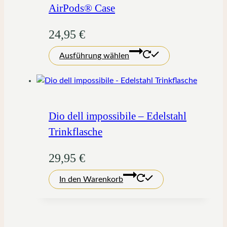
Optionen
AirPods® Case
können
auf
24,95
€
der
Dieses
Produktseite
Ausführung wählen
Produkt
gewählt
weist
werden
mehrere
Varianten
auf.
Dio dell impossibile – Edelstahl
Die
Trinkflasche
Optionen
können
29,95
€
auf
der
In den Warenkorb
Produktseite
gewählt
werden