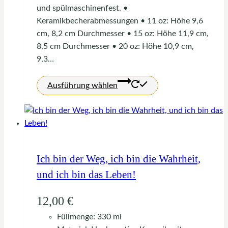
und spülmaschinenfest. •
Keramikbecherabmessungen • 11 oz: Höhe 9,6
cm, 8,2 cm Durchmesser • 15 oz: Höhe 11,9 cm,
8,5 cm Durchmesser • 20 oz: Höhe 10,9 cm,
9,3…
Dieses
Ausführung wählen
Produkt
weist
mehrere
Varianten
auf.
Die
Ich bin der Weg, ich bin die Wahrheit,
Optionen
und ich bin das Leben!
können
auf
12,00
€
der
Füllmenge: 330 ml
Produktseite