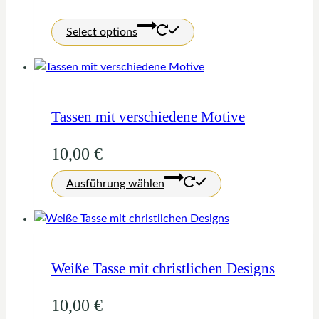
Select options
Tassen mit verschiedene Motive
10,00
€
Dieses
Ausführung wählen
Produkt
weist
mehrere
Varianten
auf.
Weiße Tasse mit christlichen Designs
Die
Optionen
10,00
€
können