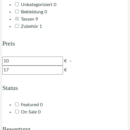
0
Unkategorisiert
0
0
products
Bekleidung
0
9
products
Tassen
9
products
1
Zubehör
1
product
Preis
€
–
€
Status
0
Featured
0
0
products
On Sale
0
products
Bewertung