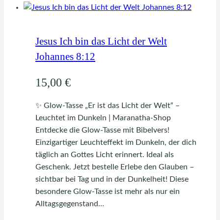
weist
mehrere
Varianten
auf.
Jesus Ich bin das Licht der Welt
Die
Johannes 8:12
Optionen
können
15,00
€
auf
der
✨ Glow-Tasse „Er ist das Licht der Welt“ –
Produktseite
Leuchtet im Dunkeln | Maranatha-Shop
gewählt
Entdecke die Glow-Tasse mit Bibelvers!
werden
Einzigartiger Leuchteffekt im Dunkeln, der dich
täglich an Gottes Licht erinnert. Ideal als
Geschenk. Jetzt bestelle Erlebe den Glauben –
sichtbar bei Tag und in der Dunkelheit! Diese
besondere Glow-Tasse ist mehr als nur ein
Alltagsgegenstand…