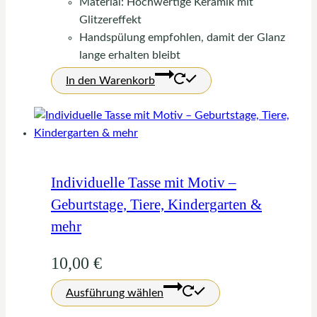
Material: Hochwertige Keramik mit
gewählt
Glitzereffekt
werden
Handspülung empfohlen, damit der Glanz
lange erhalten bleibt
In den Warenkorb
Individuelle Tasse mit Motiv –
Geburtstage, Tiere, Kindergarten &
mehr
10,00
€
Dieses
Ausführung wählen
Produkt