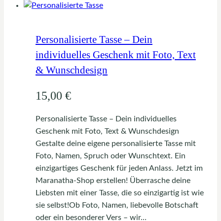
mehrere
Varianten
auf.
Personalisierte Tasse – Dein
Die
individuelles Geschenk mit Foto, Text
Optionen
& Wunschdesign
können
auf
15,00
€
der
Produktseite
Personalisierte Tasse – Dein individuelles
gewählt
Geschenk mit Foto, Text & Wunschdesign
werden
Gestalte deine eigene personalisierte Tasse mit
Foto, Namen, Spruch oder Wunschtext. Ein
einzigartiges Geschenk für jeden Anlass. Jetzt im
Maranatha-Shop erstellen! Überrasche deine
Liebsten mit einer Tasse, die so einzigartig ist wie
sie selbst!Ob Foto, Namen, liebevolle Botschaft
oder ein besonderer Vers – wir…